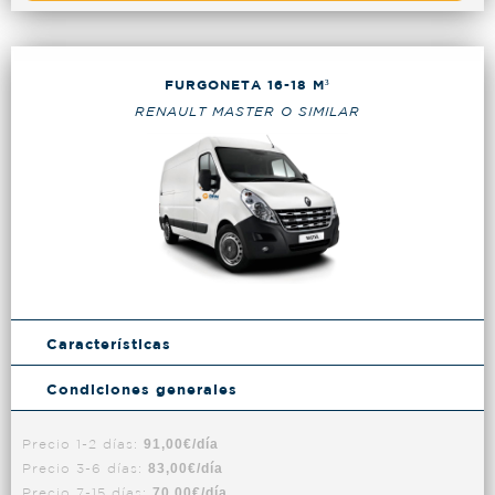
FURGONETA 16-18 M³
RENAULT MASTER O SIMILAR
Características
Condiciones generales
Precio 1-2 días:
91,00€/día
Precio 3-6 días:
83,00€/día
Precio 7-15 días:
70,00€/día