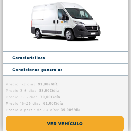
Características
Condiciones generales
Precio 1-2 días:
91,00€/día
Precio 3-6 días:
83,00€/día
Precio 7-15 días:
70,00€/día
Precio 16-29 días:
61,00€/día
Precio a partir de 30 días:
39,90€/día
VER VEHÍCULO