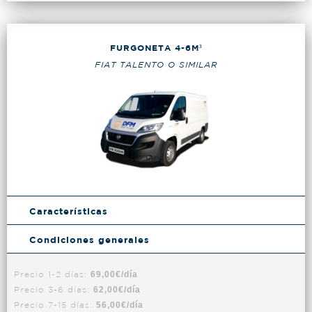
FURGONETA 4-6M³
FIAT TALENTO O SIMILAR
Características
Condiciones generales
Precio 1-2 días:
69,00€/día
Precio 3-6 días:
62,00€/día
Precio 7-15 días:
56,00€/día