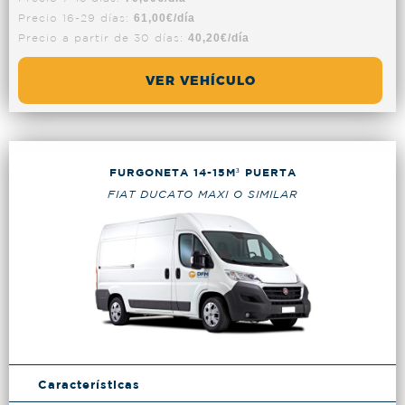
Precio 16-29 días:
61,00€/día
Precio a partir de 30 días:
40,20€/día
VER VEHÍCULO
FURGONETA 14-15M³ PUERTA
FIAT DUCATO MAXI O SIMILAR
Características