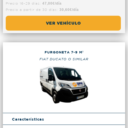
Precio 16-29 días:
47,00€/día
Precio a partir de 30 días:
30,60€/día
VER VEHÍCULO
FURGONETA 7-9 M³
FIAT DUCATO O SIMILAR
Características