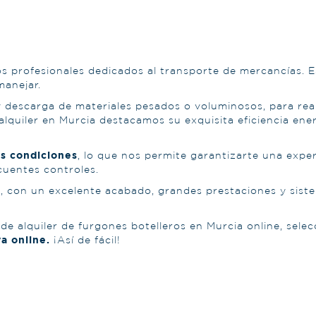
os profesionales dedicados al transporte de mercancías. E
manejar.
a y descarga de materiales pesados o voluminosos, para re
alquiler en Murcia destacamos su exquisita eficiencia ene
s condiciones
, lo que nos permite garantizarte una exp
cuentes controles.
, con un excelente acabado, grandes prestaciones y sist
e alquiler de furgones botelleros en Murcia online, selec
a online.
¡Así de fácil!