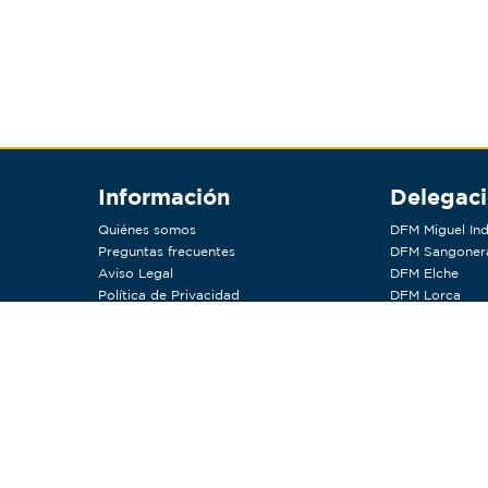
Información
Delegac
Quiénes somos
DFM Miguel Ind
Preguntas frecuentes
DFM Sangoner
Aviso Legal
DFM Elche
Política de Privacidad
DFM Lorca
Política de Cookies
DFM Valencia
Tratamiento de Datos para Newsletter
DFM Antequer
Condiciones de compra y devolución
DFM Molina
RSC