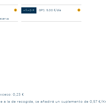
GPS: 5,00 €/día
AÑADIR
eserva
xceso: 0,23 €
te a la de recogida, se añadirá un suplemento de 0,57 €/