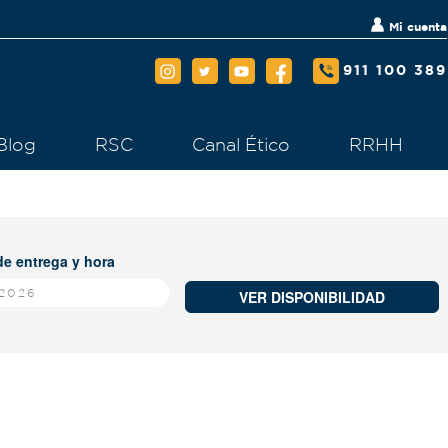
Mi cuenta
911 100 389
Blog
RSC
Canal Ético
RRHH
e entrega y hora
VER DISPONIBILIDAD