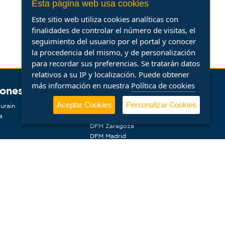
Esta página web usa cookies
Este sitio web utiliza cookies analíticas con
finalidades de controlar el número de visitas, el
seguimiento del usuario por el portal y conocer
la procedencia del mismo, y de personalización
para recordar sus preferencias. Se tratarán datos
relativos a su IP y localización. Puede obtener
más información en nuestra
Política de cookies
iones
Aceptar Cookies
Personalizar Cookies
urain
DFM Granada
a
DFM Cartagena
DFM Zaragoza
DFM Madrid
DFM Málaga
a
DFM Sevilla
DFM Vilafranca del Penedès