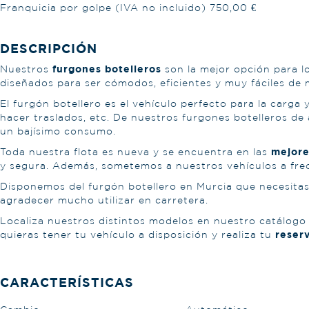
Franquicia por golpe (IVA no incluido) 750,00 €
DESCRIPCIÓN
furgones botelleros
Nuestros
son la mejor opción para l
diseñados para ser cómodos, eficientes y muy fáciles de 
El furgón botellero es el vehículo perfecto para la carg
hacer traslados, etc. De nuestros furgones botelleros de 
un bajísimo consumo.
mejore
Toda nuestra flota es nueva y se encuentra en las
y segura. Además, sometemos a nuestros vehículos a fre
Disponemos del furgón botellero en Murcia que necesitas
agradecer mucho utilizar en carretera.
Localiza nuestros distintos modelos en nuestro catálogo d
reserv
quieras tener tu vehículo a disposición y realiza tu
CARACTERÍSTICAS