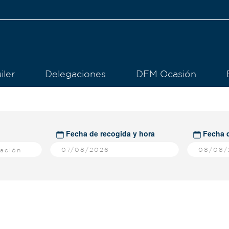
iler
Delegaciones
DFM Ocasión
Fecha de recogida y hora
Fecha d
gación