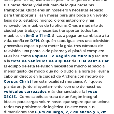
de alquiler o furgoneta de alquiler: tú eliges en función de
tus necesidades y del volumen de lo que necesites
transportar. Quizá eres un hostelero y necesitas espacio
para transportar sillas y mesas para una boda o un evento
lejos de tu establecimiento, o eres autónomo y has
renovado los muebles de tu oficina. O vas a mudarte de
ciudad por trabajo y necesitas transportar todos tus
muebles en
9m3 o 11 m3
. Si vas a pegar un cambiazo a tu
vida, confía en
DFM
. O, quién sabe, igual eres una televisión
y necesitas espacio para meter la grúa, tres cámaras de
televisión, una pantalla de plasma y el plató al completo.
Pues haz como
Popular TV Región de Murcia
y recurre
a la
flota de vehículos de alquiler
de
DFM Rent a Car
.
El equipo de esta televisión necesitaba mucho espacio al
menor gasto, de modo que no lo dudó a la hora de llevar a
cabo un directo en la ciudad de Archena con motivo del
Corpus Christi
en esta localidad murciana. Allí que se
plantaron, junto al ayuntamiento, con uno de nuestros
vehículos carrozados
más demandados: la
Iveco
35C15
.
Como sabéis, se trata de un furgón integral
ideales para cargas voluminosas, que seguro que soluciona
todos tus problemas de logística. En este caso, sus
dimensiones son
6,6m de largo, 2,2 de ancho y 3,2m