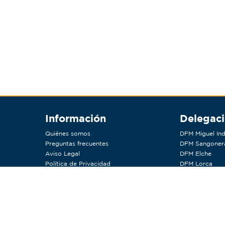
Información
Delegac
Quiénes somos
DFM Miguel Ind
Preguntas frecuentes
DFM Sangoner
Aviso Legal
DFM Elche
Política de Privacidad
DFM Lorca
Política de Cookies
DFM Valencia
Tratamiento de Datos para Newsletter
DFM Antequer
Condiciones de compra y devolución
DFM Molina
RSC