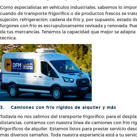
Como especialistas en vehículos industriales, sabemos lo impor
cuando de transporte frigorífico o de productos frescos se tra
sujeción, refrigeración, cadena de frío y, por supuesto, estado d
furgones con frío es escrupulosamente revisada y renovada. Pue
de tus mercancías. Tenemos la capacidad que mejor se adapta a 
técnica.
3.
Camiones con frío rígidos de alquiler y más
Todavía no nos salimos del transporte frigorífico: para el des
distancias, contamos con nuestra línea de camiones con frío rí
frigoríficos de alquiler. Estamos listos para prestar servicio d
más diversos tamaños. Toda nuestra experiencia está a tu servi