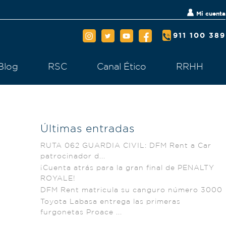
Mi cuenta
911 100 389
Blog
RSC
Canal Ético
RRHH
Últimas entradas
RUTA 062 GUARDIA CIVIL: DFM Rent a Car
patrocinador d...
¡Cuenta atrás para la gran final de PENALTY
ROYALE!
DFM Rent matricula su canguro número 3000
Toyota Labasa entrega las primeras
furgonetas Proace ...