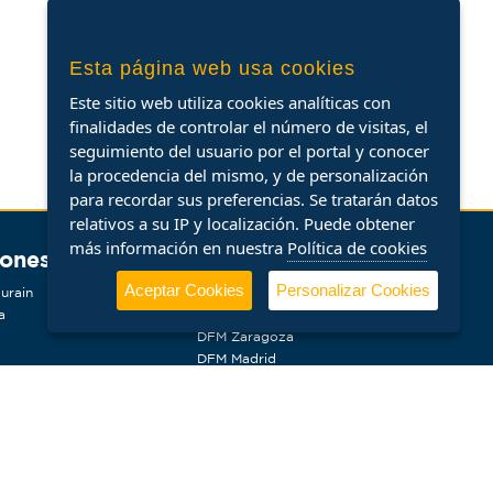
Esta página web usa cookies
Este sitio web utiliza cookies analíticas con
finalidades de controlar el número de visitas, el
seguimiento del usuario por el portal y conocer
la procedencia del mismo, y de personalización
para recordar sus preferencias. Se tratarán datos
relativos a su IP y localización. Puede obtener
más información en nuestra
Política de cookies
iones
Aceptar Cookies
Personalizar Cookies
urain
DFM Granada
a
DFM Cartagena
DFM Zaragoza
DFM Madrid
DFM Málaga
a
DFM Sevilla
DFM Vilafranca del Penedès