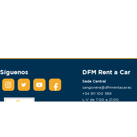
Síguenos
DFM Rent a Car
Sede Central
sangonera@dfmrentacar.es
+34 911 100 389
L-V de 7:00 a 21:00.
S de 9:00 a 14:00