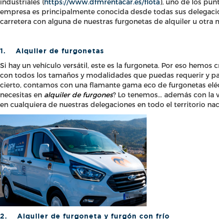
industriales (
https://www.dfmrentacar.es/flota
), uno de los pun
empresa es principalmente conocida desde todas sus delegacio
carretera con alguna de nuestras furgonetas de alquiler u otra 
1.
Alquiler de furgonetas
Si hay un vehículo versátil, este es la furgoneta. Por eso hemos 
con todos los tamaños y modalidades que puedas requerir y par
cierto, contamos con una flamante gama eco de furgonetas eléc
necesitas en
alquiler de furgones
? Lo tenemos… además con la v
en cualquiera de nuestras delegaciones en todo el territorio nac
2.
Alquiler de furgoneta y furgón con frío